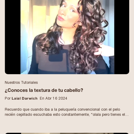
Nuestros Tutoriales
¿Conoces la textura de tu cabello?
Por
Laial Darwich
En Abr 16 2024
Recuerdo que cuando iba a la peluquería convencional con el pelo
recién cepillado escuchaba esto constantemente, “olala pero tienes el
pelo súper seco, está estropeado eh…”. Y por supuesto me ofrecieron
hacer alisados ​​con productos químicos como brasileño, tanino, indio
etc… ¡y siempre siempre un secador al final! Porque no conocen la