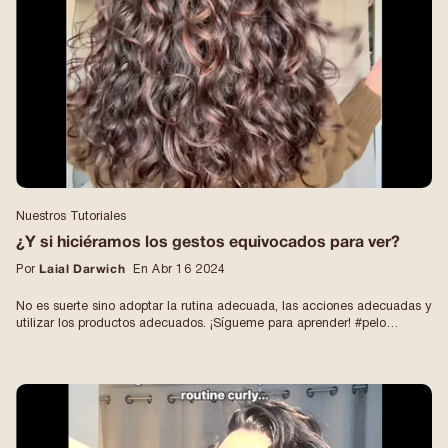
por este problema capilar porque le está cambiando la vida o mejor
dicho el invierno 😅🌹 #rizos #antifrizz #cuidadodelcabellonatural
#consejosparaelcuidadodelcabello #puntasrizadas
Nuestros Tutoriales
¿Y si hiciéramos los gestos equivocados para ver?
Por
Laial Darwich
En Abr 16 2024
No es suerte sino adoptar la rutina adecuada, las acciones adecuadas y
utilizar los productos adecuados. ¡Sígueme para aprender! #pelo
ondulado #cabellorizadonatural #productosnaturales
#rutinacabellorizado #rutinadecabellorizado