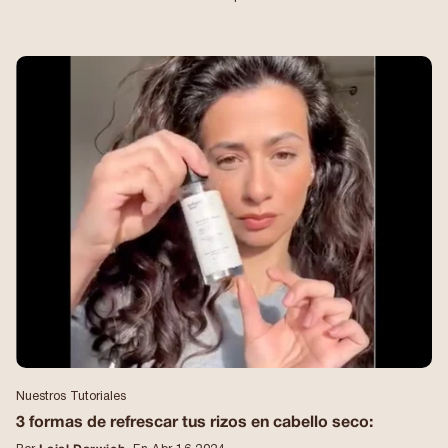
húmedos para colocar el difusor directamente sobre ellos. Para mí las
raíces son lo primero y vuelvo a ellas de vez en cuando durante el
secado. 2) Colocar el cursor sobre la imagen para crear o acentuar el
efecto cartón. 3) Difusor Hammock para empezar a acentuar el efecto
rebote de tus rizos 4) Pixie difunde para terminar de secarse ahora que
los rizos ya no están muy húmedos y por tanto menos sensibles al
contacto y a los gestos un poco más intensos del difusor. Utilizo un
Dyson supersónico a temperatura media y baja potencia. 🔸Consejos
para un secado rápido: Difuminar tu cabello no debería tomar más de 5
a 10 minutos. Para ahorrar el mayor tiempo posible: 1) utiliza productos
de peinado ligeros como la gama @aiacurls , especialmente si tienes
porosidad baja. 2) ¡No es necesario secar con aire frío! A menos que
quieras pasar 40 minutos allí :) ¡el aire medio o tibio no dañará tu
cabello y acelerará el proceso! 3) elimine el exceso de agua y productos
frotando su cabello con una toalla de microfibra (o algodón) antes de
difundirlo, de lo contrario, ¡puede tardar mucho tiempo!
#difundiendorizos #puntasrizadas #cabelloondulado #cabellorizado
#secador de pelo
Nuestros Tutoriales
3 formas de refrescar tus rizos en cabello seco: