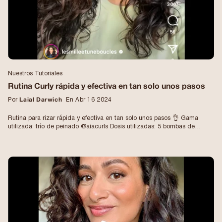
#rutinapelo #rutinadecabellorizado #puntasrizadas #cabelloondulado
#cabellorizado
Nuestros Tutoriales
Rutina Curly rápida y efectiva en tan solo unos pasos
Por
Laial Darwich
En Abr 16 2024
Rutina para rizar rápida y efectiva en tan solo unos pasos 👌 Gama
utilizada: trío de peinado @aiacurls Dosis utilizadas: 5 bombas de
crema 6 bombas de espuma 10 bombas de gelatina Unas gotas de
aceite de jojoba Secado por difusor a fuego medio y aire bajo. Opcional:
un poco de aloe vera sobre el cabello seco. Se hace en 15-20 minutos y
el resultado siempre está ahí 😍 #rutinadecabellorizado
#cabelloondulado #cabellorizado #productosnaturales