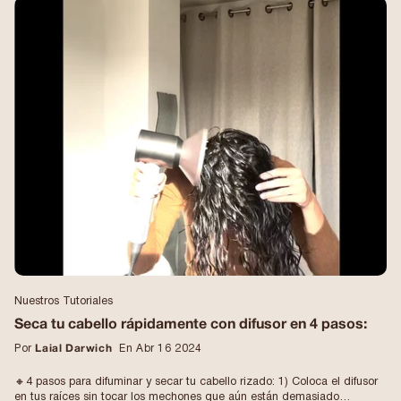
rutina del curly… 😅 Sin embargo, simplemente los corto, nunca uso
calor, no se decoloran y los trato muy regularmente... así que no, no se
dañan, incluso si los corto, los trataré nuevamente, si me cepillo los
rizos. ¡Mi pelo es así! Porque es su NATURALEZA. Y personalmente los
cambiaría por nada del mundo 🥰 ¡Ahora es la era de la positividad del
cabello y la normalización del cabello que luce así! En lugar de
romperlos con el alisado, sígueme para aprender a resaltarlos de forma
natural con una rutina que los embellezca todos los días 🌹
#cabellopositivo #rutinadecabellorizado #rutinacabellorizado
#cabellonatural #cabellorizado
Nuestros Tutoriales
Seca tu cabello rápidamente con difusor en 4 pasos:
Por
Laial Darwich
En Abr 16 2024
🔸4 pasos para difuminar y secar tu cabello rizado: 1) Coloca el difusor
en tus raíces sin tocar los mechones que aún están demasiado