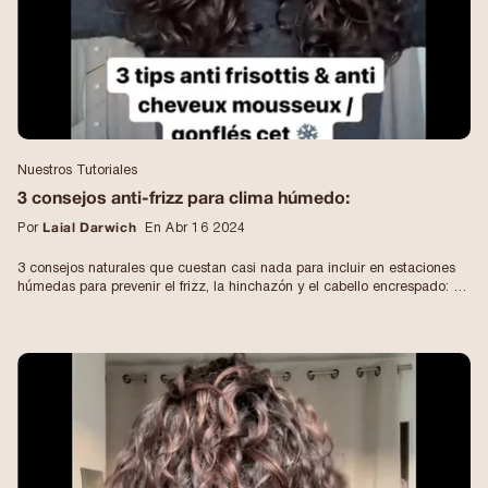
Nuestros Tutoriales
3 consejos anti-frizz para clima húmedo:
Por
Laial Darwich
En Abr 16 2024
3 consejos naturales que cuestan casi nada para incluir en estaciones
húmedas para prevenir el frizz, la hinchazón y el cabello encrespado: •
baños de aceite de coco para dejar actuar toda la noche antes del
champú. El aceite de coco es uno de los únicos aceites capaces de
penetrar en el corazón de la fibra capilar para limitar la entrada de agua
en el cabello (responsable del encrespamiento y la hinchazón). •
después de aplicar tu gel para el cabello favorito, aplica una capa de
gel de aloe, actuará como una barrera protectora contra la hinchazón y
el frizz y hará que tu definición dure más. • Utiliza aceite de brócoli
como aceite de acabado, es uno de los más eficaces contra el frizz. Es
mi aliado para el invierno y las estaciones húmedas. ¡También funciona
para cabello liso! Comparte este video con alguien que esté pasando