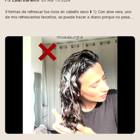
Por
Laial Darwich
En Abr 16 2024
3 formas de refrescar tus rizos en cabello seco ⬇️ 1) Con aloe vera, uno
de mis refrescantes favoritos, se puede hacer a diario porque no pesa,
protege los largos y potencia la definición, puedes añadir unas gotas de
aceite vegetal al final. 2) Con un sérum o aceite vegetal (el aceite de
jojoba es perfecto), este refresco es ideal cuando los rizos no se han
movido demasiado 👌 3) Con espuma aquí la espuma @aiacurls : la
mejor técnica cuando los rizos están relajados, pero atención: prefiere
un refresco localizado, es decir sólo en los mechones relajados para
evitar el efecto de material. No se debe hacer todos los días. Por mi
parte varío entre estas diferentes técnicas dependiendo de lo que mi
cabello necesita en este momento. A veces no hago nada en absoluto
😊 Pequeños consejos extra para cabellos más secos y porosos: añade
un poco de crema sin aclarado con aloe vera, es mágico y aporta el
extra de nutrición que tu cabello necesita 👌 ¡Tú decides! [traducción al
INGLÉS] 3 formas de refrescar el cabello ondulado/rizado (en cabello
seco): 1) con aloe vera, es perfecto para el día a día, protege el cabello
y potencia la definición de los rizos. Puedes agregar un suero o aceite
de jojoba al final. 2) con suero o aceite de jojoba. Ideal cuando los rizos
aún tienen bonita forma, solo para añadir un poco de protección y
redefinirlos 👌 3) con mousse (aquí @aiacurls mousse): no para todos
los días, perfecto cuando los rizos pierden definición, no lo apliques en
todas partes, solo donde tus rizos están más indefinidos para evitar un
resultado “pegajoso”. Puedes terminar con un serum o aceite de jojoba
👌 #refrescarpelocurly #cabelloondulado #pelo ondulado #puntasrizadas
#cabellorizadonatural