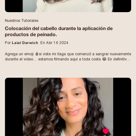
Nuestros Tutoriales
Colocación del cabello durante la aplicación de
productos de peinado.
Por
Laial Darwich
En Abr 16 2024
Agrega un emoji 🩸si viste mi llaga que comenzó a sangrar nuevamente
durante el video… estamos filmando aquí a toda costa 😂 En definitiva,
aquí tenéis todos mis pequeños consejos sobre la colocación del
cabello a la hora de aplicar productos de peinado. Por supuesto, puede
que no haya todo para ti en este video, ¡yo diría que lo más importante
es sacudir suavemente tus raíces primero que nada! 😉 ¡Entonces todos
somos diferentes y nuestro cabello es diferente! Quizás prefieras hacer
tu rutina al revés, por tramos, o hacer una raya hacia arriba. Para mí el
mejor resultado que obtengo es cuando hago esta técnica. Muevo mi
cabello a lo largo de la semana dependiendo de mis deseos,
dependiendo de cómo esté mi cabello ese día, si quiero recuperar
volumen, cambio de lado, etc. La explicación lo hace más complicado
de lo que realmente es pero quería asegurarme de que fuera lo más
claro posible 😊 ¿Cómo colocas tu cabello cuando aplicas tus
productos? ¡Dad ideas en los comentarios para aquellos que todavía
están un poco perdidos! Productos utilizados: trío de peinado @aiacurls