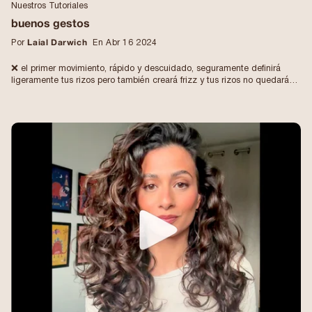
Nuestros Tutoriales
buenos gestos
Por
Laial Darwich
En Abr 16 2024
❌ el primer movimiento, rápido y descuidado, seguramente definirá
ligeramente tus rizos pero también creará frizz y tus rizos no quedarán
definidos desde la raíz. ¡Tu potencial rizado no saldrá a relucir en
absoluto incluso si aplicas los mejores productos! ✅ con movimientos
lentos y profundos como en el vídeo, ¡obtendrás rizos bien definidos
desde la raíz y sin frizz! Tómate el tiempo para frotarte el cabello
durante unos segundos cuando llegues arriba y escuches el "skwish
skwish" 💦 ¿En qué equipo estás? 😅 Yo equipo ✅ pero por mucho
tiempo fui parte del equipo ❌ y obviamente se notó en los resultados 😉
[INGLÉS] ❌¡¡No aprietes así tu cabello cuando hagas tu rutina de cabello
rizado!! Te dará resultados encrespados y tus rizos no quedarán tan
definidos como tu potencial incluso si usas los mejores productos. ✅ en
lugar de eso, ve despacio pero seguro, sujeta y aprieta el cabello
durante unos segundos cuando esté cerca de las raíces. Escuche el
"skwish skwish 💦". Entonces disfruta de unos rizos definidos y sin
encrespado 😍 #rutinadecabellorizado #puntasrizadas
#rutinacabellorizado #cabellorizadonatural